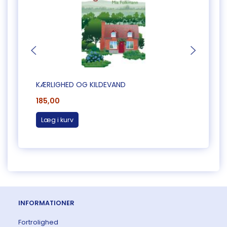
KÆRLIGHED OG KILDEVAND
EN TI
185,00
185,0
Læg i kurv
Læg 
INFORMATIONER
Fortrolighed