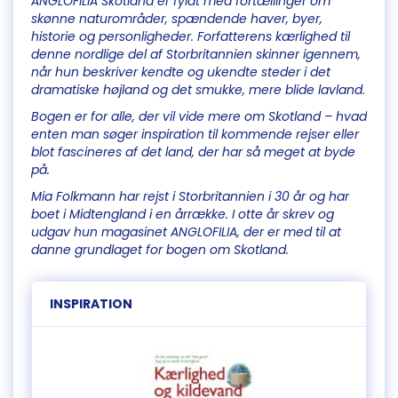
ANGLOFILIA Skotland er fyldt med fortællinger om
skønne naturområder, spændende haver, byer,
historie og personligheder. Forfatterens kærlighed til
denne nordlige del af Storbritannien skinner igennem,
når hun beskriver kendte og ukendte steder i det
dramatiske højland og det smukke, mere blide lavland.
Bogen er for alle, der vil vide mere om Skotland – hvad
enten man søger inspiration til kommende rejser eller
blot fascineres af det land, der har så meget at byde
på.
Mia Folkmann har rejst i Storbritannien i 30 år og har
boet i Midtengland i en årrække. I otte år skrev og
udgav hun magasinet ANGLOFILIA, der er med til at
danne grundlaget for bogen om Skotland.
INSPIRATION