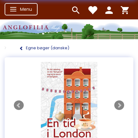
Menu
Skifte navigation
Egne bøger (danske)