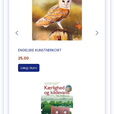
ENGELSKE KUNSTNERKORT
ENGEL
25,00
25,0
Læg i kurv
Læg 