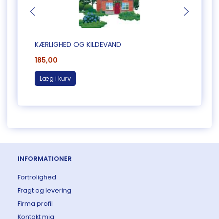
KÆRLIGHED OG KILDEVAND
ANGLO
185,00
185,0
Læg i kurv
Læg 
INFORMATIONER
Fortrolighed
Fragt og levering
Firma profil
Kontakt mig