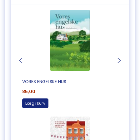
VORES ENGELSKE HUS
RUNDT
85,00
245,
Læg i kurv
Læg 