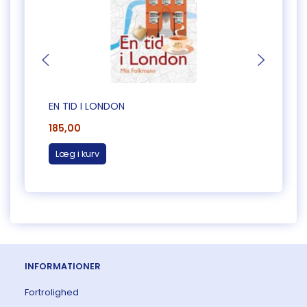
EN TID I LONDON
ANGLO
185,00
185,0
Læg i kurv
Læg 
INFORMATIONER
Fortrolighed