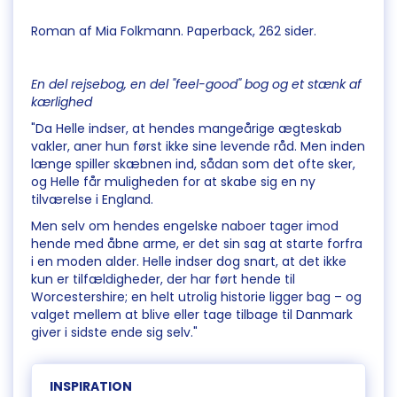
Roman af Mia Folkmann. Paperback, 262 sider.
En del rejsebog, en del "feel-good" bog og et stænk af
kærlighed
"Da Helle indser, at hendes mangeårige ægteskab
vakler, aner hun først ikke sine levende råd. Men inden
længe spiller skæbnen ind, sådan som det ofte sker,
og Helle får muligheden for at skabe sig en ny
tilværelse i England.
Men selv om hendes engelske naboer tager imod
hende med åbne arme, er det sin sag at starte forfra
i en moden alder. Helle indser dog snart, at det ikke
kun er tilfældigheder, der har ført hende til
Worcestershire; en helt utrolig historie ligger bag – og
valget mellem at blive eller tage tilbage til Danmark
giver i sidste ende sig selv."
INSPIRATION