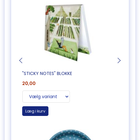
"STICKY NOTES" BLOKKE
LETV
20,00
85,0
Læg i kurv
Læg 