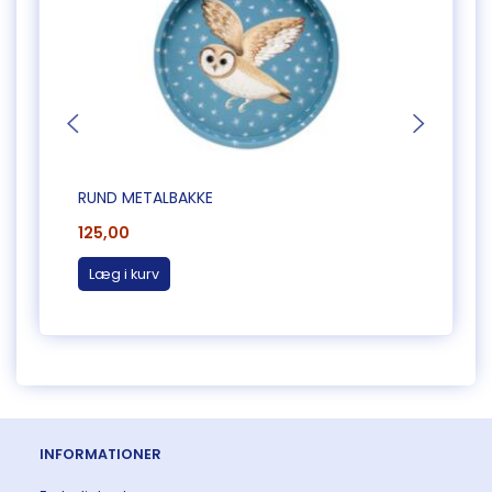
RUND METALBAKKE
LILLE
125,00
60,0
Læg i kurv
Læg 
INFORMATIONER