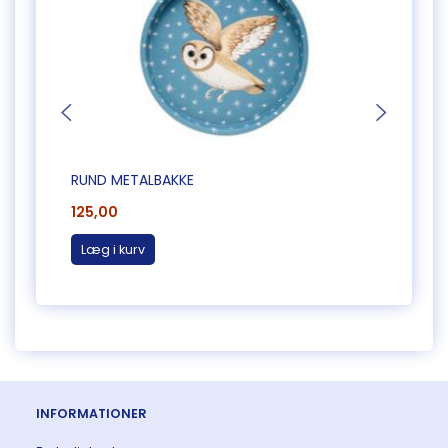
RUND METALBAKKE
LILLE
125,00
60,0
Læg i kurv
Læg 
INFORMATIONER