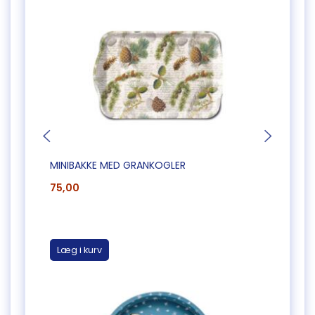
MINIBAKKE MED GRANKOGLER
GLASB
75,00
30,0
Læg i kurv
Læg 