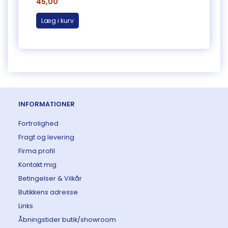
45,00
335,
Læg i kurv
Læg 
INFORMATIONER
Fortrolighed
Fragt og levering
Firma profil
Kontakt mig
Betingelser & Vilkår
Butikkens adresse
Links
Åbningstider butik/showroom