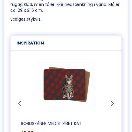
fugtig klud, men tåler ikke nedsænkning i vand. Måler
ca. 29 x 21,5 cm.
Sælges stykvis.
INSPIRATION
BORDSKÅNER MED STRIBET KAT
SÆT 