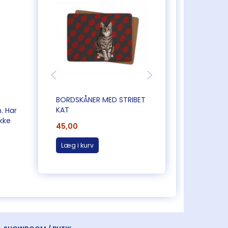
BORDSKÅNER MED STRIBET
SÆT MED 6 BORDS
KAT
. Har
ikke
45,00
335,00
Læg i kurv
Læg i kurv