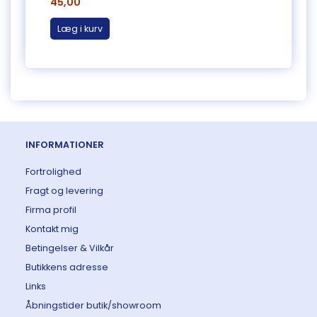
45,00
335,
Læg i kurv
Læg 
INFORMATIONER
Fortrolighed
Fragt og levering
Firma profil
Kontakt mig
Betingelser & Vilkår
Butikkens adresse
Links
Åbningstider butik/showroom