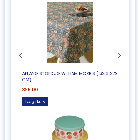
AFLANG STOFDUG WILLIAM MORRIS (132 X 229
GAVE
CM)
395,00
12,00
Læg i kurv
Læg 