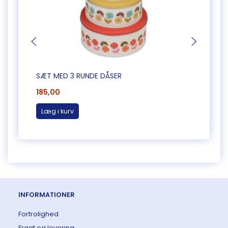
SÆT MED 3 RUNDE DÅSER
LILLE
185,00
20,0
Læg i kurv
Læg 
INFORMATIONER
Fortrolighed
Fragt og levering