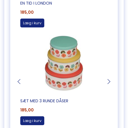
EN TID I LONDON
SARA 
185,00
48,0
Læg i kurv
Læg 
SÆT MED 3 RUNDE DÅSER
LILLE
185,00
20,0
Læg i kurv
Læg 