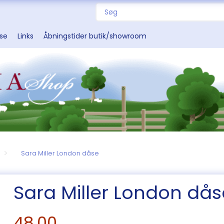
sse
Links
Åbningstider butik/showroom
Sara Miller London dåse
Sara Miller London dås
48,00