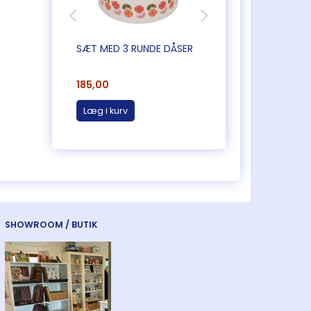
SÆT MED 3 RUNDE DÅSER
LILLE PETER KANIN 
185,00
20,00
Læg i kurv
Læg i kurv
SHOWROOM / BUTIK