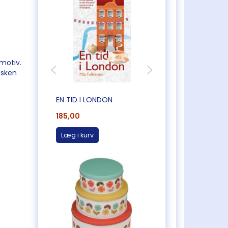
 motiv.
æsken
EN TID I LONDON
SARA MILLER LOND
185,00
48,00
Læg i kurv
Læg i kurv