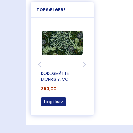
TOPSÆLGERE
KOKOSMÅTTE
KOKOSMÅTTE
MORRIS & CO.
350,00
550,00
Læg i kurv
Læg i kurv