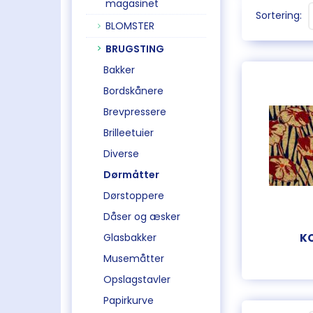
magasinet
Sortering:
BLOMSTER
BRUGSTING
Bakker
Bordskånere
Brevpressere
Brilleetuier
Diverse
Dørmåtter
Dørstoppere
Dåser og æsker
Glasbakker
K
Musemåtter
Opslagstavler
Papirkurve