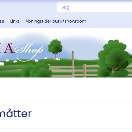
sse
Links
Åbningstider butik/showroom
måtter