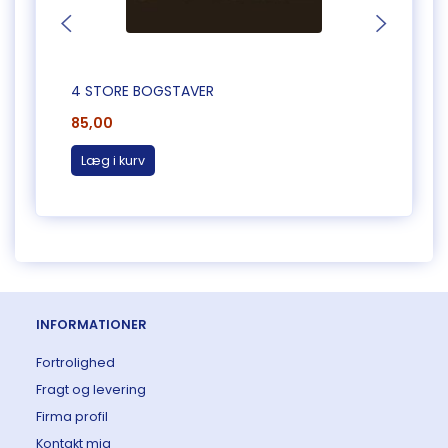
4 STORE BOGSTAVER
THE C
85,00
285,
Læg i kurv
Læg 
INFORMATIONER
Fortrolighed
Fragt og levering
Firma profil
Kontakt mig