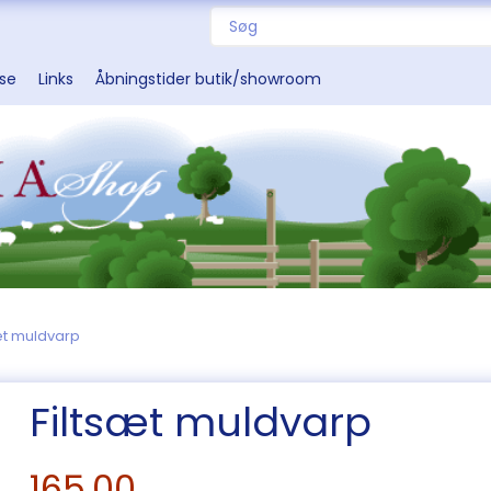
sse
Links
Åbningstider butik/showroom
æt muldvarp
Filtsæt muldvarp
165,00