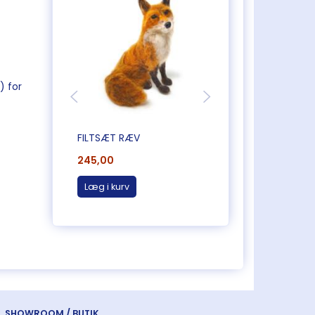
) for
FILTSÆT RÆV
FILTSÆT KANIN MED
245,00
185,00
Læg i kurv
Læg i kurv
SHOWROOM / BUTIK