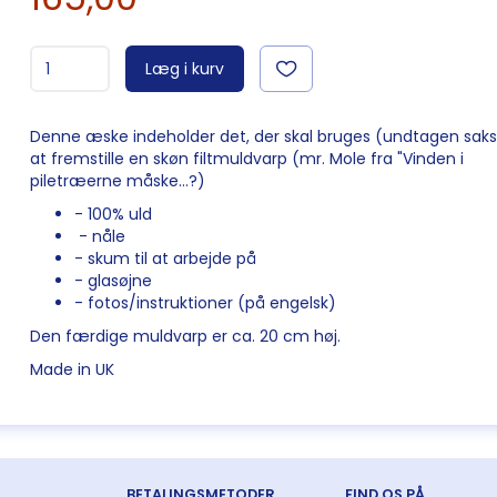
Læg i kurv
Denne æske indeholder det, der skal bruges (undtagen saks
at fremstille en skøn filtmuldvarp (mr. Mole fra "Vinden i
piletræerne måske...?)
- 100% uld
- nåle
- skum til at arbejde på
- glasøjne
- fotos/instruktioner (på engelsk)
Den færdige muldvarp er ca. 20 cm høj.
Made in UK
BETALINGSMETODER
FIND OS PÅ