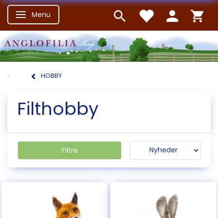
Menu
Skifte navigation
HOBBY
Filthobby
Filtre