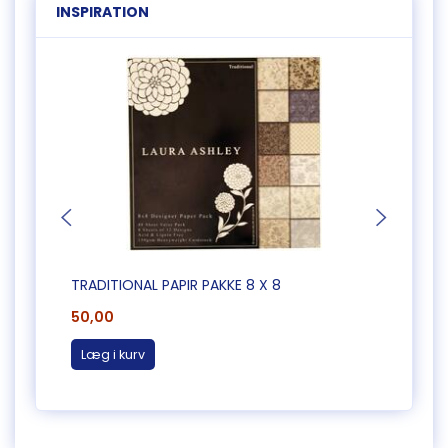
INSPIRATION
TRADITIONAL PAPIR PAKKE 8 X 8
PAKKE
50,00
45,0
Læg i kurv
Læg 