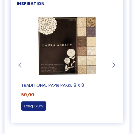
INSPIRATION
TRADITIONAL PAPIR PAKKE 8 X 8
PAKKE
50,00
45,0
Læg i kurv
Læg 