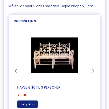
Måler lidt over 5 cm i bredden. Højde knapt 5,5 cm.
INSPIRATION
HAVEBÆNK TIL 3 PERSONER
HJØR
75,00
45,0
Læg i kurv
Læg 