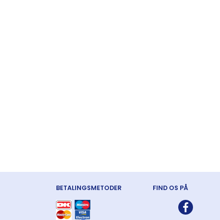
FLOT GLASKUGLE
FLOT GLASKUGLE
PASTELFA
MED PAILETTER
MED PYNT
GLASKUGL
55,00
55,00
85,00
Læg i kurv
Læg i kurv
Læg i kur
BETALINGSMETODER
FIND OS PÅ