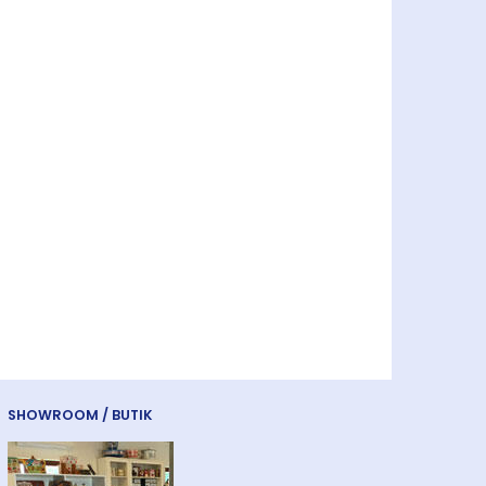
RVEDE
ENGELSK FLAG SOM
ER
GLASPYNT
125,00
v
Læg i kurv
SHOWROOM / BUTIK