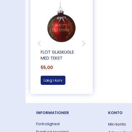
FLOT GLASKUGLE
MINI GLASKUGLER -
MED TEKST
RØDE
55,00
159,00
Læg i kurv
Læg i kurv
INFORMATIONER
KONTO
Fortrolighed
Min konto
Fragt og levering