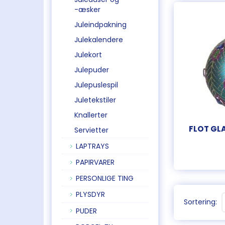
-æsker
Juleindpakning
Julekalendere
Julekort
Julepuder
Julepuslespil
Juletekstiler
Knallerter
FLOT GL
Servietter
LAPTRAYS
PAPIRVARER
PERSONLIGE TING
PLYSDYR
Sortering:
PUDER