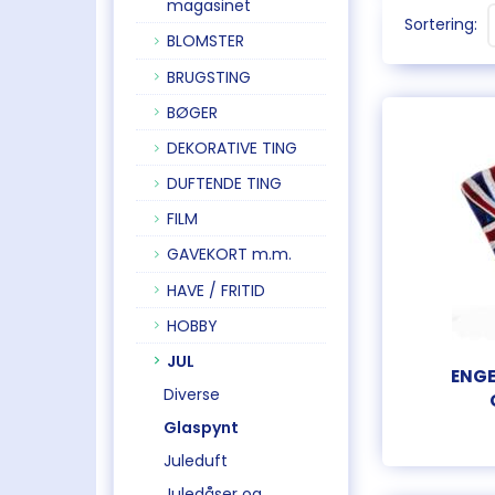
magasinet
Sortering:
BLOMSTER
BRUGSTING
BØGER
DEKORATIVE TING
DUFTENDE TING
FILM
GAVEKORT m.m.
HAVE / FRITID
HOBBY
JUL
ENGE
Diverse
Glaspynt
Juleduft
Juledåser og