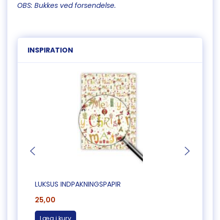
OBS: Bukkes ved forsendelse.
INSPIRATION
LUKSUS INDPAKNINGSPAPIR
FLOT 
25,00
28,0
Læg i kurv
Læg 