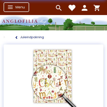
Menu
Skifte navigation
Juleindpakning