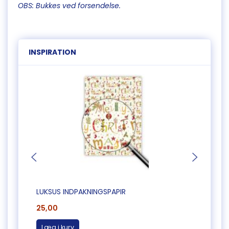
OBS: Bukkes ved forsendelse.
INSPIRATION
LUKSUS INDPAKNINGSPAPIR
FLOT 
25,00
28,0
Læg i kurv
Læg 