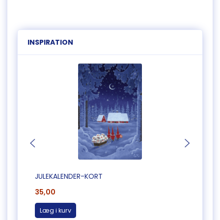
INSPIRATION
JULEKALENDER-KORT
JULEK
35,00
35,0
Læg i kurv
Læg 