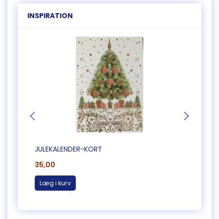
INSPIRATION
JULEKALENDER-KORT
JULEK
35,00
35,0
Læg i kurv
Læg 