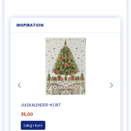
INSPIRATION
JULEKALENDER-KORT
JULEK
35,00
35,0
Læg i kurv
Læg 