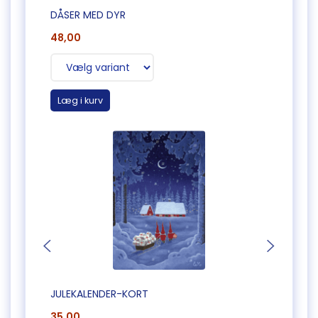
DÅSER MED DYR
JULEK
48,00
35,0
Læg i kurv
Læg 
JULEKALENDER-KORT
JULEK
35,00
35,0