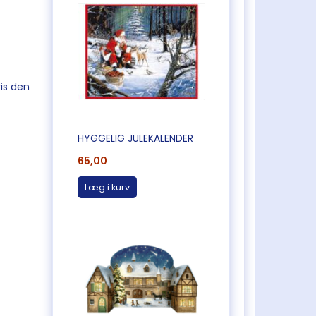
is den
HYGGELIG JULEKALENDER
65,00
Læg i kurv