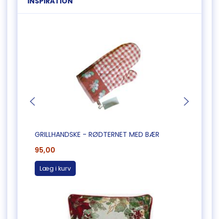
INSPIRATION
GRILLHANDSKE - RØDTERNET MED BÆR
JULEP
95,00
165,0
Læg i kurv
Læg 