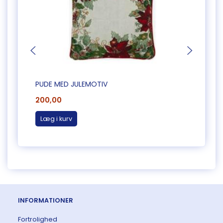
PUDE MED JULEMOTIV
PUDE 
200,00
250,
Læg i kurv
Læg 
INFORMATIONER
Fortrolighed