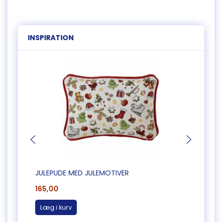
INSPIRATION
JULEPUDE MED JULEMOTIVER
PUDE 
165,00
250,
Læg i kurv
Læg 