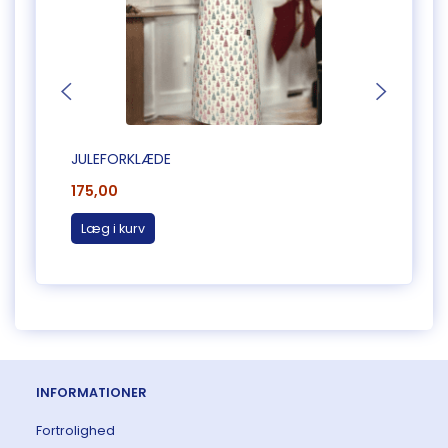
JULEFORKLÆDE
DÆKKE
175,00
60,0
Læg i kurv
Læg 
INFORMATIONER
Fortrolighed