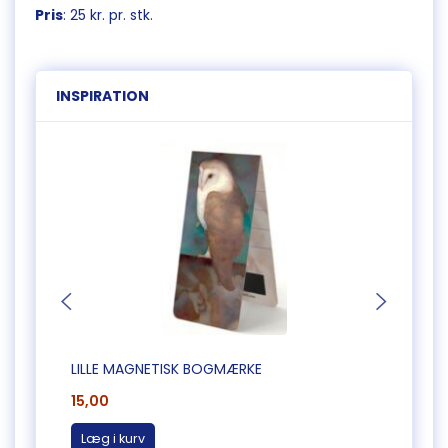
Pris
: 25 kr. pr. stk.
INSPIRATION
LILLE MAGNETISK BOGMÆRKE
LILLE
15,00
15,00
Læg i kurv
Læg 