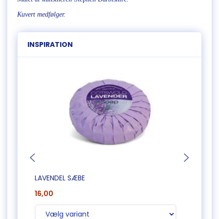
Kuvert medfølger.
INSPIRATION
LAVENDEL SÆBE
HÅND
16,00
50,0