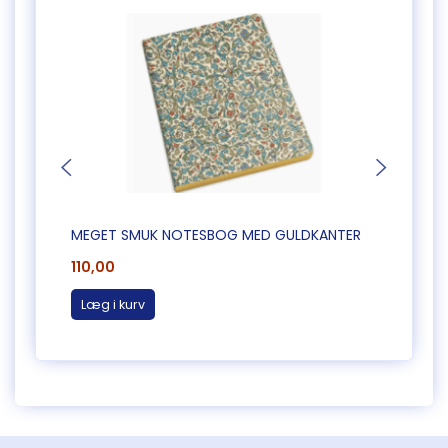
MEGET SMUK NOTESBOG MED GULDKANTER
MEGE
110,00
110,0
Læg i kurv
Læg 