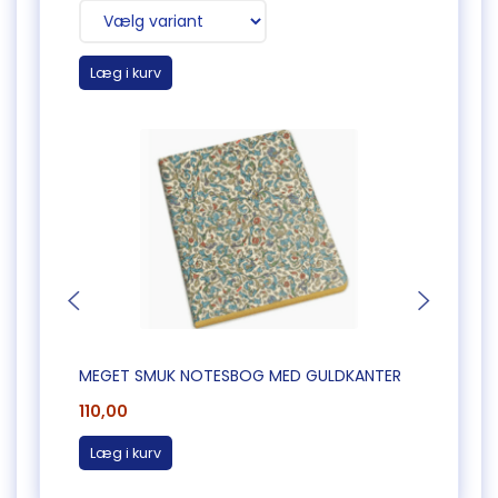
Læg i kurv
MEGET SMUK NOTESBOG MED GULDKANTER
MEGE
110,00
110,0
Læg i kurv
Læg 