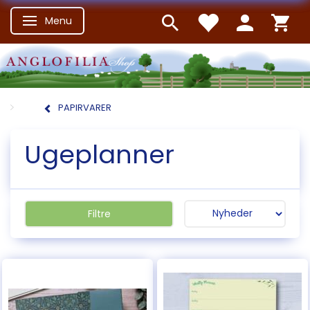
Menu
Skifte navigation
PAPIRVARER
Ugeplanner
Filtre