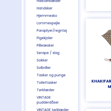
Halstørklæder
Handsker
Hjemmesko
Lommespejle
Paraplyer/regntøj
Pigekjoler
Pilleæsker
Serape / slag
Sokker
Solbriller
Tasker og punge
KHAKIFAR
Toilettasker
M
Tørklæder
VINTAGE
pudderdåser
VINTAGE tørklæder