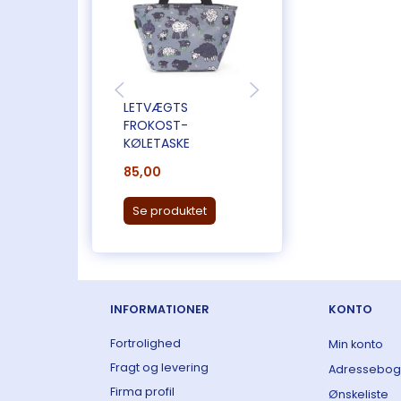
LETVÆGTS
BLØDE
FROKOST-
BAMBUSSOKKER
KØLETASKE
85,00
75,00
Se produktet
Læg i kurv
INFORMATIONER
KONTO
Fortrolighed
Min konto
Fragt og levering
Adressebog
Firma profil
Ønskeliste