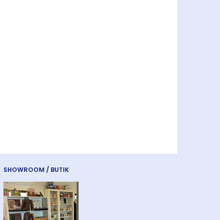
ET
TASKEPARAPLY MED
APLY MED
ENGELSK FLAG
225,00
v
Læg i kurv
SHOWROOM / BUTIK