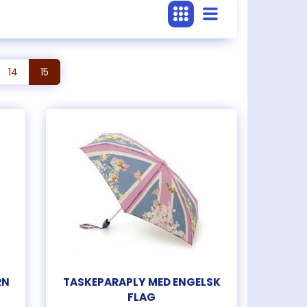
14
15
RN
TASKEPARAPLY MED ENGELSK
FLAG