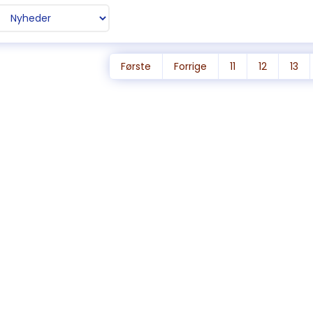
Første
Forrige
11
12
13