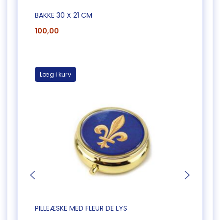
BAKKE 30 X 21 CM
"STIC
100,00
20,0
Læg i kurv
Læg 
PILLEÆSKE MED FLEUR DE LYS
PILLE