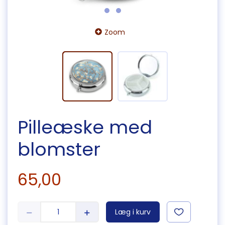
Zoom
Pilleæske med
blomster
65,00
Læg i kurv