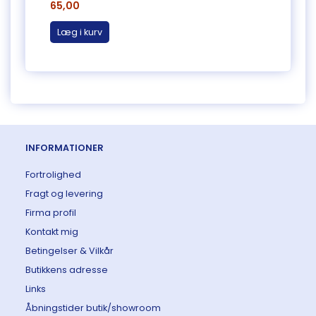
65,00
65,0
Læg i kurv
Læg 
INFORMATIONER
Fortrolighed
Fragt og levering
Firma profil
Kontakt mig
Betingelser & Vilkår
Butikkens adresse
Links
Åbningstider butik/showroom