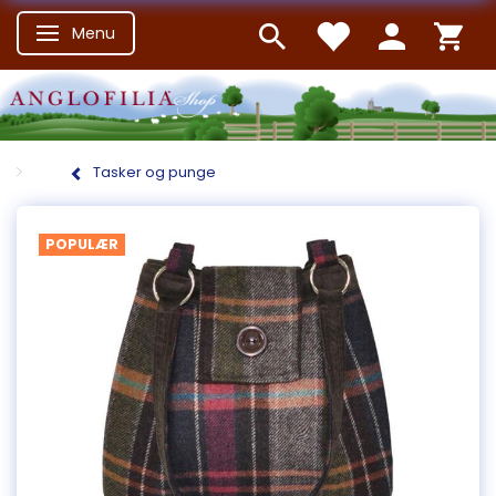
Menu
Skifte navigation
Tasker og punge
POPULÆR