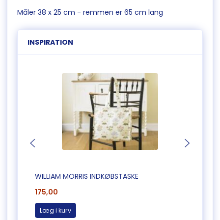
Måler 38 x 25 cm - remmen er 65 cm lang
INSPIRATION
WILLIAM MORRIS INDKØBSTASKE
WILLI
175,00
175,0
Læg i kurv
Læg 