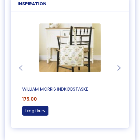
INSPIRATION
WILLIAM MORRIS INDKØBSTASKE
WILLI
175,00
175,0
Læg i kurv
Læg 