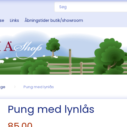
sse
Links
Åbningstider butik/showroom
nge
Pung med lynlås
Pung med lynlås
85,00