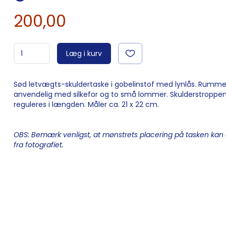
200,00
Læg i kurv
Sød letvægts-skuldertaske i gobelinstof med lynlås. Rumme
anvendelig med silkefor og to små lommer. Skulderstroppe
reguleres i længden. Måler ca. 21 x 22 cm.
OBS: Bemærk venligst, at mønstrets placering på tasken kan 
fra fotografiet.