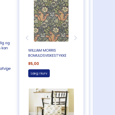
lig og
n kan
WILLIAM MORRIS
WILLIAM MORRIS
BOMULDSVISKESTYKKE
BOMULDSVISKESTY
85,00
85,00
afvige
Læg i kurv
Læg i kurv