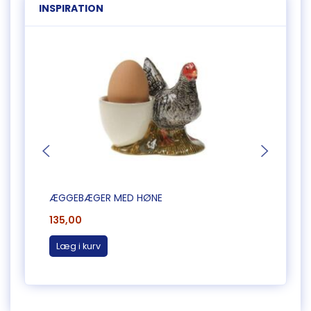
INSPIRATION
ÆGGEBÆGER MED HØNE
SALT 
135,00
200,
Læg i kurv
Læg 