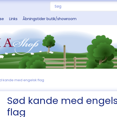
sse
Links
Åbningstider butik/showroom
d kande med engelsk flag
Sød kande med engel
flag