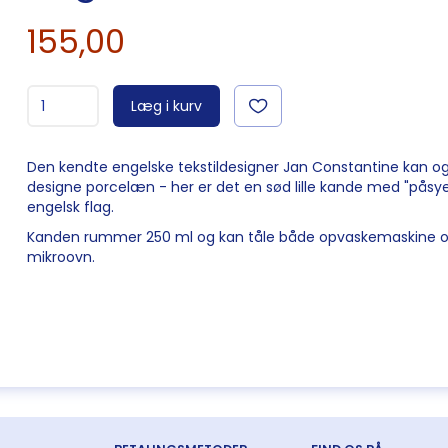
155,00
Læg i kurv
Den kendte engelske tekstildesigner Jan Constantine kan o
designe porcelæn - her er det en sød lille kande med "påsye
engelsk flag.
Kanden rummer 250 ml og kan tåle både opvaskemaskine 
mikroovn.