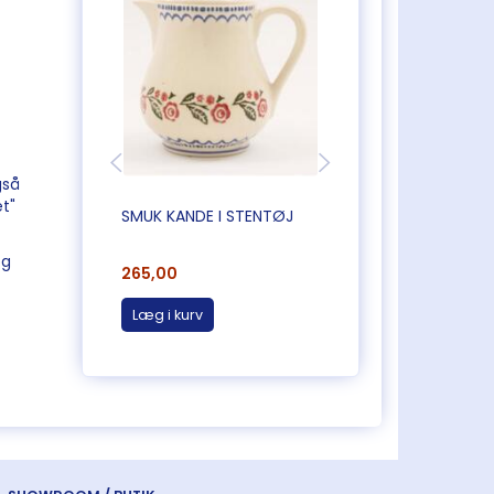
gså
t"
SMUK KANDE I STENTØJ
ROMANTISK KANDE
BLOMSTER
og
265,00
125,00
Læg i kurv
Se produktet