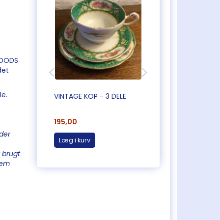
 WOODS
det
le.
VINTAGE KOP - 3 DELE
VINTAGE KOP - 3 D
195,00
195,00
der
Læg i kurv
Læg i kurv
 brugt
 dem