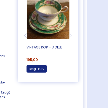
VINTAGE KOP - 3 DELE
VINTAGE KOP - 3 D
 cm.
195,00
185,00
Læg i kurv
Læg i kurv
der
 brugt
 dem