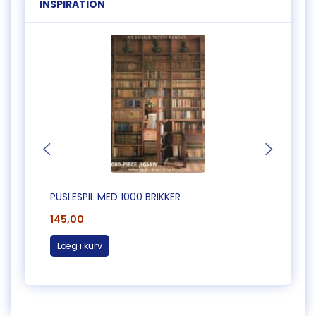
INSPIRATION
PUSLESPIL MED 1000 BRIKKER
PUSLE
145,00
165,0
Læg i kurv
Læg 