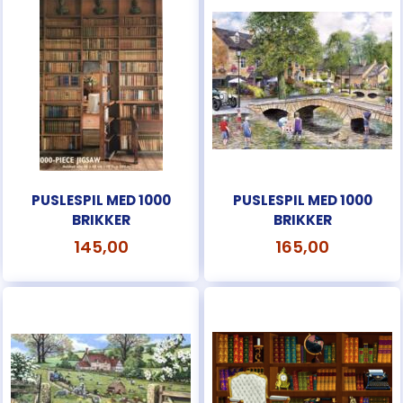
PUSLESPIL MED 1000
PUSLESPIL MED 1000
BRIKKER
BRIKKER
145,00
165,00