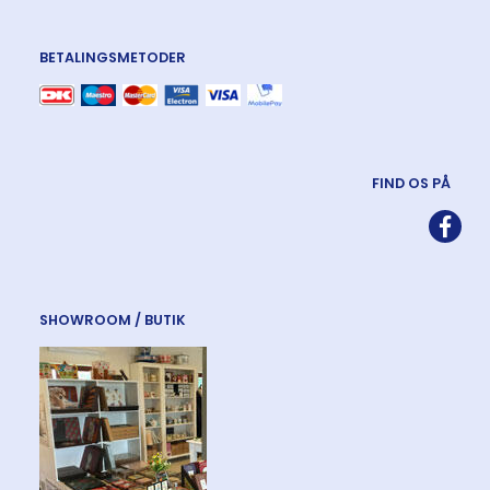
BETALINGSMETODER
FIND OS PÅ
SHOWROOM / BUTIK