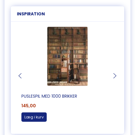
INSPIRATION
PUSLESPIL MED 1000 BRIKKER
PUSLE
145,00
165,0
Læg i kurv
Læg 