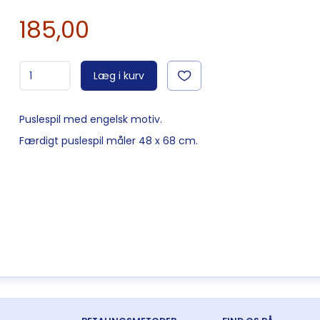
185,00
Læg i kurv
Puslespil med engelsk motiv.
Færdigt puslespil måler 48 x 68 cm.