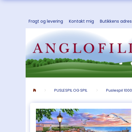
Fragt og levering
Kontakt mig
Butikkens adre
PUSLESPIL OG SPIL
Puslespil 1000