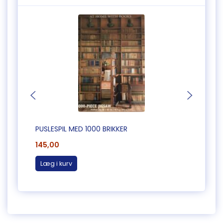
PUSLESPIL MED 1000 BRIKKER
PUSLE
145,00
185,0
Læg i kurv
Læg 